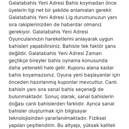
Galatabahis Yeni Adresi Bahis koymadan önce
üyelerin ligi net bir şekilde anlamaları gerekir.
Galatabahis Yeni Adresi Lig durumunuzun yanı
sıra rakiplerinizden de haberdar olmanız
gerekiyor. Galatabahis Yeni Adresi
Oyuncularınızın hareketlerini anlayarak uygun
bahisleri yapabilirsiniz. Bahiste tek faktör şans
değildir. Galatabahis Yeni Adresi Zaman
geçtikçe bireyler bahis oynama konusunda
daha yetenekli hale gelir. Kuponu alana kadar
bahis koyamazsınız. Oyuna yeni başlayanlar için
önceden hazırlanmış kuponlar mevcuttur. Canlı
bahisin yanı sıra sanal bahis seçeneği de
bulunmaktadır. Sonuç olarak, sanal bahislerin
doğası canlı bahislerden farklıdır. Ayrıca sanal
bahisler oluşturmak için bilgisayar
teknolojisinden yararlanılmaktadır. Fiziksel
yapıları çeşitlendirin. Bu altyapı, yüksek kaliteli