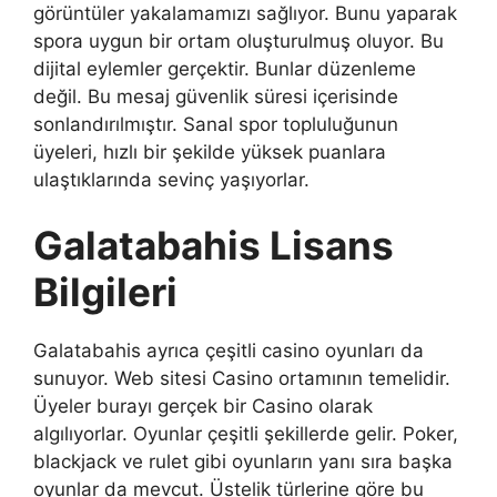
görüntüler yakalamamızı sağlıyor. Bunu yaparak
spora uygun bir ortam oluşturulmuş oluyor. Bu
dijital eylemler gerçektir. Bunlar düzenleme
değil. Bu mesaj güvenlik süresi içerisinde
sonlandırılmıştır. Sanal spor topluluğunun
üyeleri, hızlı bir şekilde yüksek puanlara
ulaştıklarında sevinç yaşıyorlar.
Galatabahis Lisans
Bilgileri
Galatabahis ayrıca çeşitli casino oyunları da
sunuyor. Web sitesi Casino ortamının temelidir.
Üyeler burayı gerçek bir Casino olarak
algılıyorlar. Oyunlar çeşitli şekillerde gelir. Poker,
blackjack ve rulet gibi oyunların yanı sıra başka
oyunlar da mevcut. Üstelik türlerine göre bu