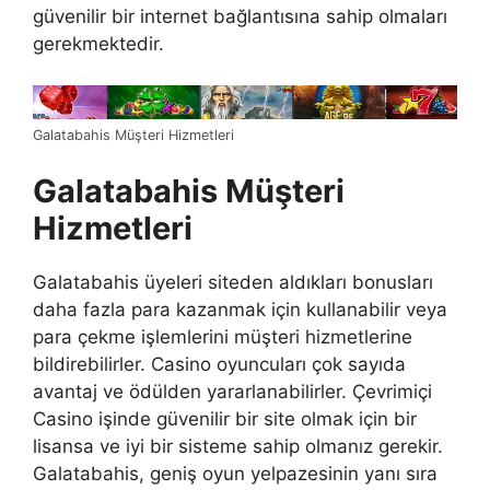
güvenilir bir internet bağlantısına sahip olmaları
gerekmektedir.
Galatabahis Müşteri Hizmetleri
Galatabahis Müşteri
Hizmetleri
Galatabahis üyeleri siteden aldıkları bonusları
daha fazla para kazanmak için kullanabilir veya
para çekme işlemlerini müşteri hizmetlerine
bildirebilirler. Casino oyuncuları çok sayıda
avantaj ve ödülden yararlanabilirler. Çevrimiçi
Casino işinde güvenilir bir site olmak için bir
lisansa ve iyi bir sisteme sahip olmanız gerekir.
Galatabahis, geniş oyun yelpazesinin yanı sıra