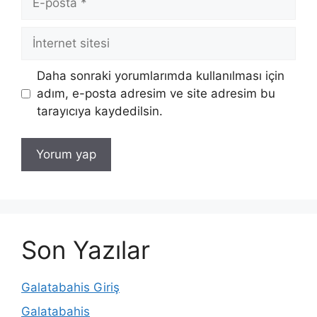
posta
İnternet
sitesi
Daha sonraki yorumlarımda kullanılması için
adım, e-posta adresim ve site adresim bu
tarayıcıya kaydedilsin.
Son Yazılar
Galatabahis Giriş
Galatabahis