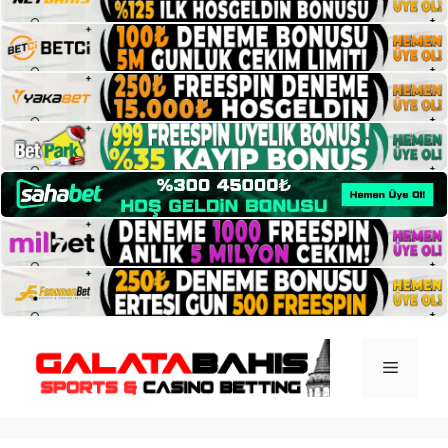
İçeriğe
atla
Menü