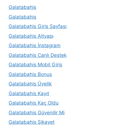
Galatabahis
Galatabahis
Galatabahis Giriş Sayfası
Galatabahis Altyapı
Galatabahis İnstagram
Galatabahis Canlı Destek
Galatabahis Mobil Giriş
Galatabahis Bonus
Galatabahis Üyelik
Galatabahis Kayıt
Galatabahis Kaç Oldu
Galatabahis Güvenilir Mi
Galatabahis Şikayet