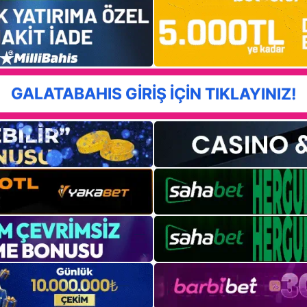
GALATABAHIS GİRİŞ İÇİN TIKLAYINIZ!