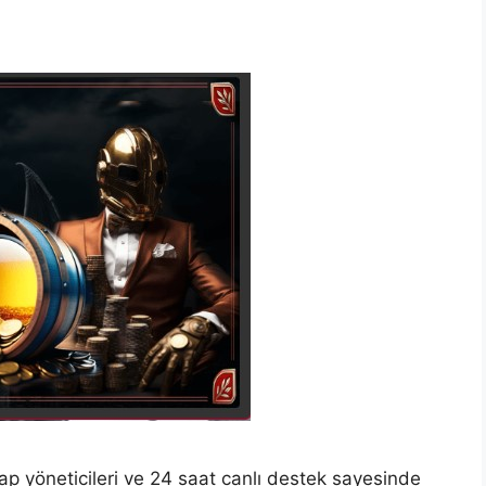
ap yöneticileri ve 24 saat canlı destek sayesinde