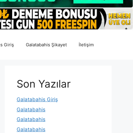
s Giriş
Galatabahis Şikayet
İletişim
Son Yazılar
Galatabahis Giriş
Galatabahis
Galatabahis
Galatabahis