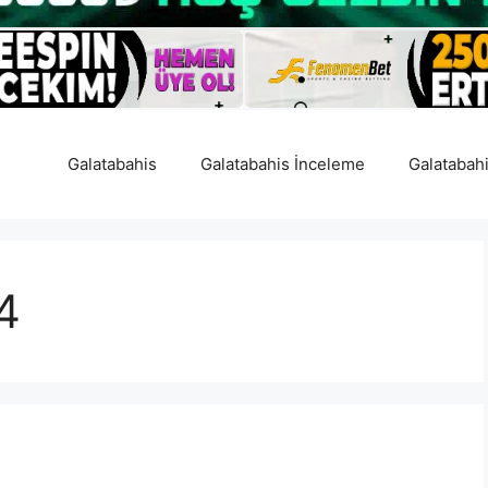
Galatabahis
Galatabahis İnceleme
Galatabahi
4