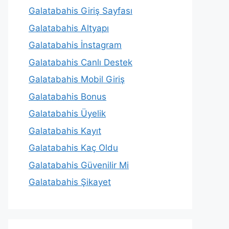
Galatabahis Giriş Sayfası
Galatabahis Altyapı
Galatabahis İnstagram
Galatabahis Canlı Destek
Galatabahis Mobil Giriş
Galatabahis Bonus
Galatabahis Üyelik
Galatabahis Kayıt
Galatabahis Kaç Oldu
Galatabahis Güvenilir Mi
Galatabahis Şikayet