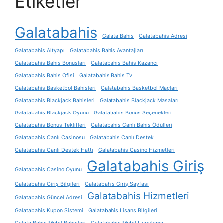
Etiketler
Galatabahis
Galata Bahis
Galatabahis Adresi
Galatabahis Altyapı
Galatabahis Bahis Avantajları
Galatabahis Bahis Bonusları
Galatabahis Bahis Kazancı
Galatabahis Bahis Ofisi
Galatabahis Bahis Tv
Galatabahis Basketbol Bahisleri
Galatabahis Basketbol Maçları
Galatabahis Blackjack Bahisleri
Galatabahis Blackjack Masaları
Galatabahis Blackjack Oyunu
Galatabahis Bonus Seçenekleri
Galatabahis Bonus Teklifleri
Galatabahis Canlı Bahis Ödülleri
Galatabahis Canlı Casinosu
Galatabahis Canlı Destek
Galatabahis Canlı Destek Hattı
Galatabahis Casino Hizmetleri
Galatabahis Giriş
Galatabahis Casino Oyunu
Galatabahis Giriş Bilgileri
Galatabahis Giriş Sayfası
Galatabahis Hizmetleri
Galatabahis Güncel Adresi
Galatabahis Kupon Sistemi
Galatabahis Lisans Bilgileri
Galata Bahis Mobil Bahisleri
Galatabahis Mobil Uygulama