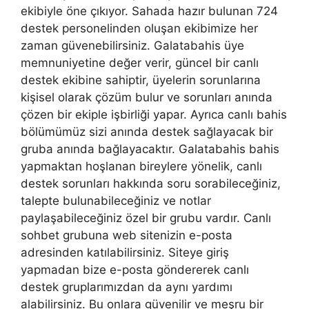
ekibiyle öne çıkıyor. Sahada hazır bulunan 724
destek personelinden oluşan ekibimize her
zaman güvenebilirsiniz. Galatabahis üye
memnuniyetine değer verir, güncel bir canlı
destek ekibine sahiptir, üyelerin sorunlarına
kişisel olarak çözüm bulur ve sorunları anında
çözen bir ekiple işbirliği yapar. Ayrıca canlı bahis
bölümümüz sizi anında destek sağlayacak bir
gruba anında bağlayacaktır. Galatabahis bahis
yapmaktan hoşlanan bireylere yönelik, canlı
destek sorunları hakkında soru sorabileceğiniz,
talepte bulunabileceğiniz ve notlar
paylaşabileceğiniz özel bir grubu vardır. Canlı
sohbet grubuna web sitenizin e-posta
adresinden katılabilirsiniz. Siteye giriş
yapmadan bize e-posta göndererek canlı
destek gruplarımızdan da aynı yardımı
alabilirsiniz. Bu onlara güvenilir ve meşru bir