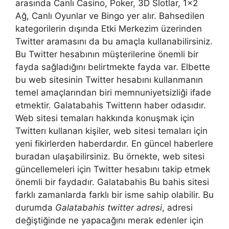
arasında Canlı Casino, Poker, 3D Slotlar, 1×2
Ağ, Canlı Oyunlar ve Bingo yer alır. Bahsedilen
kategorilerin dışında Etki Merkezim üzerinden
Twitter aramasını da bu amaçla kullanabilirsiniz.
Bu Twitter hesabının müşterilerine önemli bir
fayda sağladığını belirtmekte fayda var. Elbette
bu web sitesinin Twitter hesabını kullanmanın
temel amaçlarından biri memnuniyetsizliği ifade
etmektir. Galatabahis Twitterın haber odasıdır.
Web sitesi temaları hakkında konuşmak için
Twitterı kullanan kişiler, web sitesi temaları için
yeni fikirlerden haberdardır. En güncel haberlere
buradan ulaşabilirsiniz. Bu örnekte, web sitesi
güncellemeleri için Twitter hesabını takip etmek
önemli bir faydadır. Galatabahis Bu bahis sitesi
farklı zamanlarda farklı bir isme sahip olabilir. Bu
durumda
Galatabahis twitter adresi
, adresi
değiştiğinde ne yapacağını merak edenler için