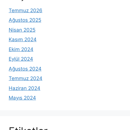
Temmuz 2026
Ağustos 2025
Nisan 2025
Kasım 2024
Ekim 2024
Eylül 2024
Ağustos 2024
Temmuz 2024
Haziran 2024
Mayıs 2024