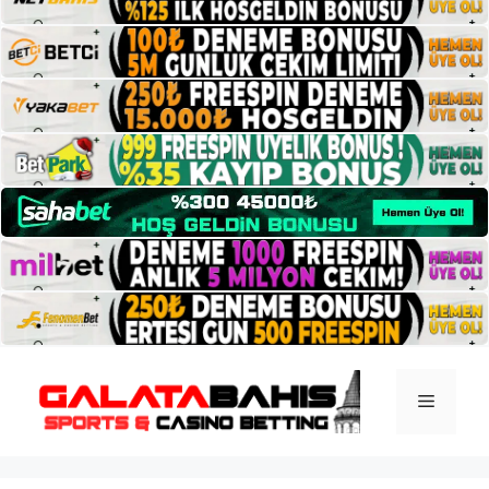
İçeriğe
atla
Menü