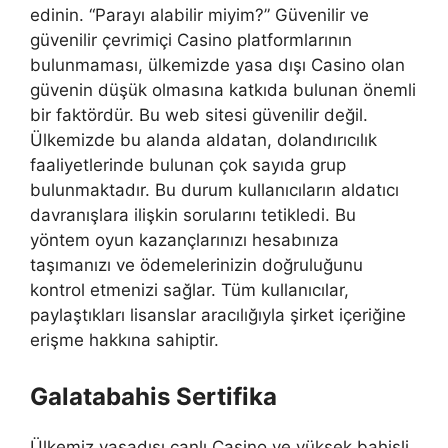
edinin. “Parayı alabilir miyim?” Güvenilir ve
güvenilir çevrimiçi Casino platformlarının
bulunmaması, ülkemizde yasa dışı Casino olan
güvenin düşük olmasına katkıda bulunan önemli
bir faktördür. Bu web sitesi güvenilir değil.
Ülkemizde bu alanda aldatan, dolandırıcılık
faaliyetlerinde bulunan çok sayıda grup
bulunmaktadır. Bu durum kullanıcıların aldatıcı
davranışlara ilişkin sorularını tetikledi. Bu
yöntem oyun kazançlarınızı hesabınıza
taşımanızı ve ödemelerinizin doğruluğunu
kontrol etmenizi sağlar. Tüm kullanıcılar,
paylaştıkları lisanslar aracılığıyla şirket içeriğine
erişme hakkına sahiptir.
Galatabahis Sertifika
Ülkemiz yasadışı canlı Casino ve yüksek bahisli