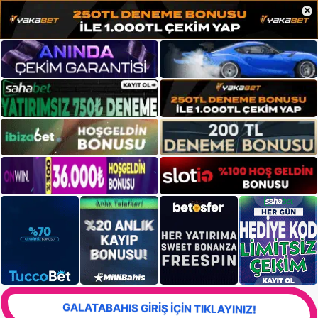
×
GALATABAHIS GİRİŞ İÇİN TIKLAYINIZ!