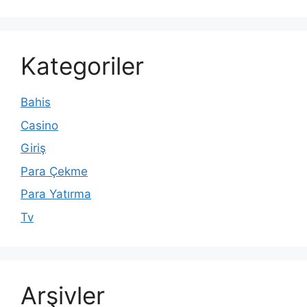
Kategoriler
Bahis
Casino
Giriş
Para Çekme
Para Yatırma
Tv
Arşivler