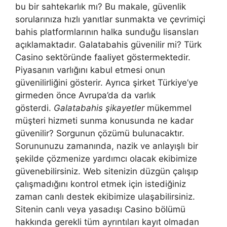
bu bir sahtekarlık mı? Bu makale, güvenlik
sorularınıza hızlı yanıtlar sunmakta ve çevrimiçi
bahis platformlarının halka sunduğu lisansları
açıklamaktadır. Galatabahis güvenilir mi? Türk
Casino sektöründe faaliyet göstermektedir.
Piyasanın varlığını kabul etmesi onun
güvenilirliğini gösterir. Ayrıca şirket Türkiye’ye
girmeden önce Avrupa’da da varlık
gösterdi.
Galatabahis şikayetler
mükemmel
müşteri hizmeti sunma konusunda ne kadar
güvenilir? Sorgunun çözümü bulunacaktır.
Sorununuzu zamanında, nazik ve anlayışlı bir
şekilde çözmenize yardımcı olacak ekibimize
güvenebilirsiniz. Web sitenizin düzgün çalışıp
çalışmadığını kontrol etmek için istediğiniz
zaman canlı destek ekibimize ulaşabilirsiniz.
Sitenin canlı veya yasadışı Casino bölümü
hakkında gerekli tüm ayrıntıları kayıt olmadan