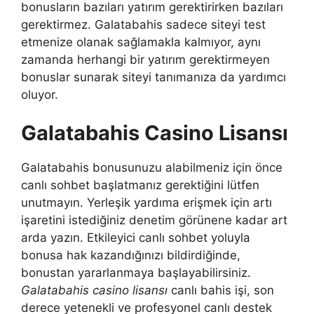
bonusların bazıları yatırım gerektirirken bazıları
gerektirmez. Galatabahis sadece siteyi test
etmenize olanak sağlamakla kalmıyor, aynı
zamanda herhangi bir yatırım gerektirmeyen
bonuslar sunarak siteyi tanımanıza da yardımcı
oluyor.
Galatabahis Casino Lisansı
Galatabahis bonusunuzu alabilmeniz için önce
canlı sohbet başlatmanız gerektiğini lütfen
unutmayın. Yerleşik yardıma erişmek için artı
işaretini istediğiniz denetim görünene kadar art
arda yazın. Etkileyici canlı sohbet yoluyla
bonusa hak kazandığınızı bildirdiğinde,
bonustan yararlanmaya başlayabilirsiniz.
Galatabahis casino lisansı
canlı bahis işi, son
derece yetenekli ve profesyonel canlı destek