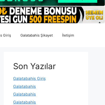
s Giriş
Galatabahis Şikayet
İletişim
Son Yazılar
Galatabahis Giriş
Galatabahis
Galatabahis
Galatabahis