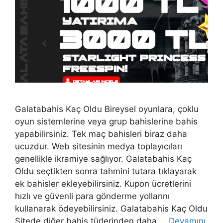
Galatabahis Kaç Oldu Bireysel oyunlara, çoklu
oyun sistemlerine veya grup bahislerine bahis
yapabilirsiniz. Tek maç bahisleri biraz daha
ucuzdur. Web sitesinin medya toplayıcıları
genellikle ikramiye sağlıyor. Galatabahis Kaç
Oldu seçtikten sonra tahmini tutara tıklayarak
ek bahisler ekleyebilirsiniz. Kupon ücretlerini
hızlı ve güvenli para gönderme yollarını
kullanarak ödeyebilirsiniz. Galatabahis Kaç Oldu
Sitede diğer bahis türlerinden daha …
Devamını