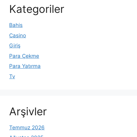
Kategoriler
Bahis
Casino
Giriş
Para Çekme
Para Yatırma
Tv
Arşivler
Temmuz 2026