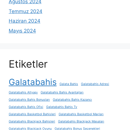
Ağustos 2024
Temmuz 2024
Haziran 2024
Mayıs 2024
Etiketler
Galatabahis
Galata Bahis
Galatabahis Adresi
Galatabahis Altyapı
Galatabahis Bahis Avantajları
Galatabahis Bahis Bonusları
Galatabahis Bahis Kazancı
Galatabahis Bahis Ofisi
Galatabahis Bahis Tv
Galatabahis Basketbol Bahisleri
Galatabahis Basketbol Maçları
Galatabahis Blackjack Bahisleri
Galatabahis Blackjack Masaları
Galatabahis Blackjack Oyunu
Galatabahis Bonus Seçenekleri