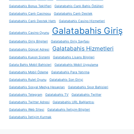
Galatabahis Bonus Teklifleri
Galatabahis Canlı Bahis Ödülleri
Galatabahis Canlı Casinosu
Galatabahis Canlı Destek
Galatabahis Canlı Destek Hattı
Galatabahis Casino Hizmetleri
Galatabahis Giriş
Galatabahis Casino Oyunu
Galatabahis Giriş Bilgileri
Galatabahis Giriş Sayfası
Galatabahis Hizmetleri
Galatabahis Güncel Adresi
Galatabahis Kupon Sistemi
Galatabahis Lisans Bilgileri
Galata Bahis Mobil Bahisleri
Galatabahis Mobil Uygulama
Galatabahis Mobil Ödeme
Galatabahis Para Yatırma
Galatabahis Rulet Oyunu
Galatabahis Son Girişi
Galatabahis Sosyal Medya Hesapları
Galatabahis Spor Bahisleri
Galatabahis Telegram
Galatabahis TV
Galatabahis Twitter
Galatabahis Twitter Adresi
Galatabahis URL Bağlantısı
Galatabahis Web Sitesi
Galatabahis İletişim Bilgileri
Galatabahis İletişim Kurmak