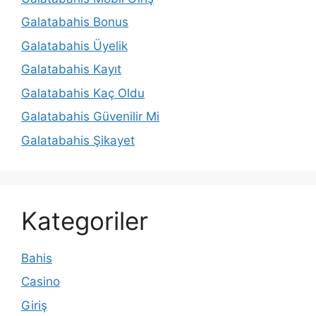
Galatabahis Bonus
Galatabahis Üyelik
Galatabahis Kayıt
Galatabahis Kaç Oldu
Galatabahis Güvenilir Mi
Galatabahis Şikayet
Kategoriler
Bahis
Casino
Giriş